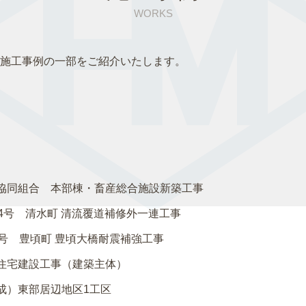
WORKS
施工事例の一部をご紹介いたします。
協同組合 本部棟・畜産総合施設新築工事
74号 清水町 清流覆道補修外一連工事
8号 豊頃町 豊頃大橋耐震補強工事
住宅建設工事（建築主体）
成）東部居辺地区1工区