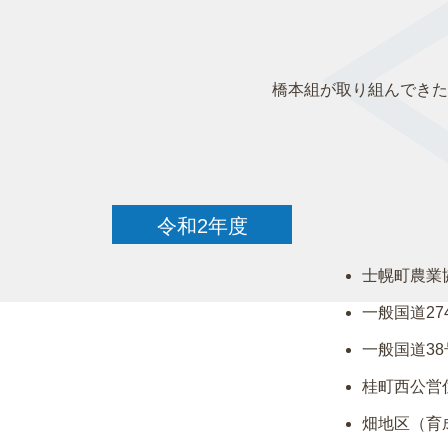
橋本組が取り組んできた
令和2年度
士幌町農業
一般国道2
一般国道3
桂町西公営
畑地区（育