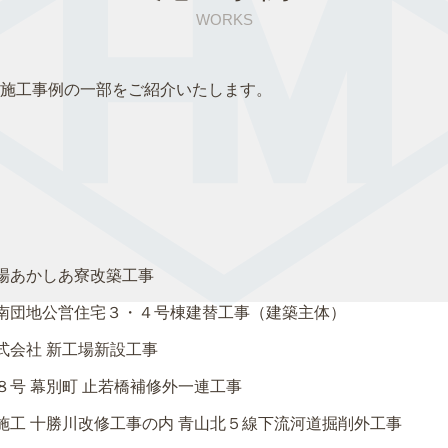
WORKS
施工事例の一部をご紹介いたします。
場あかしあ寮改築工事
南団地公営住宅３・４号棟建替工事（建築主体）
式会社 新工場新設工事
８号 幕別町 止若橋補修外一連工事
施工 十勝川改修工事の内 青山北５線下流河道掘削外工事