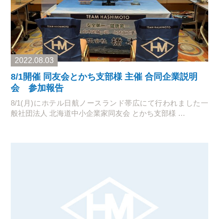
2022.08.03
8/1開催 同友会とかち支部様 主催 合同企業説明
会 参加報告
8/1(月)にホテル日航ノースランド帯広にて行われました一
般社団法人 北海道中小企業家同友会 とかち支部様 …